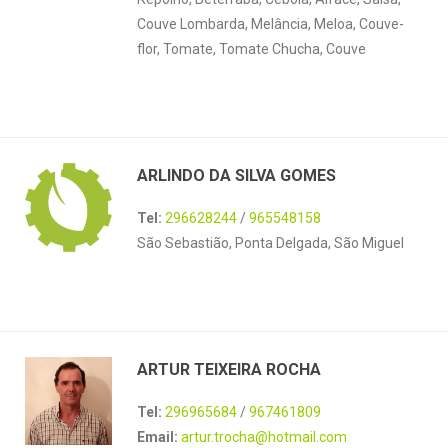
Couve Lombarda, Melância, Meloa, Couve-
flor, Tomate, Tomate Chucha, Couve
ARLINDO DA SILVA GOMES
Tel:
296628244
/
965548158
São Sebastião, Ponta Delgada, São Miguel
ARTUR TEIXEIRA ROCHA
Tel:
296965684
/
967461809
Email:
artur.trocha@hotmail.com