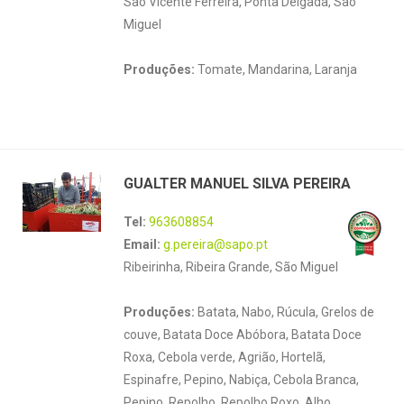
São Vicente Ferreira, Ponta Delgada, São
Miguel
Produções:
Tomate, Mandarina, Laranja
GUALTER MANUEL SILVA PEREIRA
Tel:
963608854
Email:
g.pereira@sapo.pt
Ribeirinha, Ribeira Grande, São Miguel
Produções:
Batata, Nabo, Rúcula, Grelos de
couve, Batata Doce Abóbora, Batata Doce
Roxa, Cebola verde, Agrião, Hortelã,
Espinafre, Pepino, Nabiça, Cebola Branca,
Pepino, Repolho, Repolho Roxo, Alho,