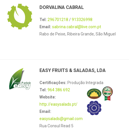
DORVALINA CABRAL
Tel:
296701218
/
913326998
Email:
sabrina.cabral@live.com.pt
Rabo de Peixe, Ribeira Grande, São Miguel
EASY FRUITS & SALADAS, LDA
Certificações:
Produção Integrada
Tel:
964 386 692
Website:
http://easysalads.pt/
Email:
easysalads@gmail.com
Rua Consul Read 5