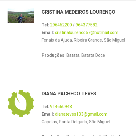
CRISTINA MEDEIROS LOURENÇO
Tel:
296462200
/
964377582
Email:
cristinalourenco67@hotmail.com
Fenais da Ajuda, Ribeira Grande, São Miguel
Produções:
Batata, Batata Doce
DIANA PACHECO TEVES
Tel:
914660948
Email:
dianateves133@gmail.com
Capelas, Ponta Delgada, São Miguel