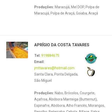
Produções:
Maracujá, Mel DOP, Polpa de
Maracujá, Polpa de Araçá, Goiaba, Araçá
APRÍGIO DA COSTA TAVARES
Tel:
919884675
Email:
jmttavares@hotmail.com
Santa Clara, Ponta Delgada,
São Miguel
Produções:
Nabo, Brócolos, Courgete,
Açafroa, Abóbora Manteiga (Butternut),
Espinafre, Abóbora, Alho Francês, Morangos,
Repolho, Beterraba, Cebola, Alface, Salsa,