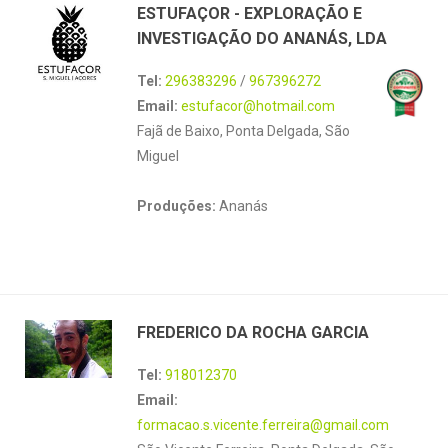
ESTUFAÇOR - EXPLORAÇÃO E
INVESTIGAÇÃO DO ANANÁS, LDA
Tel:
296383296
/
967396272
Email:
estufacor@hotmail.com
Fajã de Baixo, Ponta Delgada, São
Miguel
Produções:
Ananás
FREDERICO DA ROCHA GARCIA
Tel:
918012370
Email:
formacao.s.vicente.ferreira@gmail.com