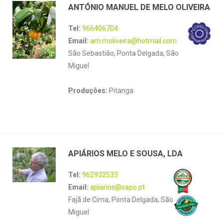
ANTÓNIO MANUEL DE MELO OLIVEIRA
Tel:
966406704
Email:
am.moliveira@hotmail.com
São Sebastião, Ponta Delgada, São
Miguel
Produções:
Pitanga
APIÁRIOS MELO E SOUSA, LDA
Tel:
962932533
Email:
apiarios@sapo.pt
Fajã de Cima, Ponta Delgada, São
Miguel