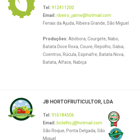
Tel:
912411200
Email:
ribeiro_jaime@hotmail.com
Fenais da Ajuda, Ribeira Grande, São Miguel
Produções:
Abóbora, Courgete, Nabo,
Batata Doce Roxa, Couve, Repolho, Salsa,
Coentros, Rúcula, Espinafre, Batata Nova,
Batata, Alface, Nabiça
JB HORTOFRUTICULTOR, LDA
Tel:
916184506
Email:
botelho.j@hotmail.com
São Roque, Ponta Delgada, São
Miguel