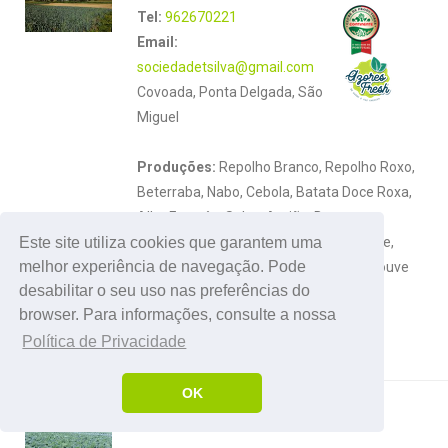
Tel:
962670221
Email:
sociedadetsilva@gmail.com
Covoada, Ponta Delgada, São
Miguel
Produções:
Repolho Branco, Repolho Roxo,
Beterraba, Nabo, Cebola, Batata Doce Roxa,
Alho Francês, Salsa, Agrião, Batata,
Este site utiliza cookies que garantem uma
Coentros, Batata Doce Abóbora, Inhame,
melhor experiência de navegação. Pode
Couve Coração, Couve, Batata Nova, Couve
desabilitar o seu uso nas preferências do
Lombarda, Rúcula, Brócolos
browser. Para informações, consulte a nossa
Política de Privacidade
OK
JOSÉ DE SOUSA PEREIRA